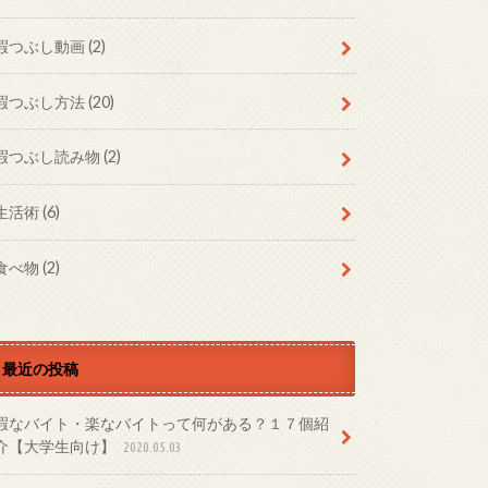
暇つぶし動画
(2)
暇つぶし方法
(20)
暇つぶし読み物
(2)
生活術
(6)
食べ物
(2)
最近の投稿
暇なバイト・楽なバイトって何がある？１７個紹
介【大学生向け】
2020.05.03