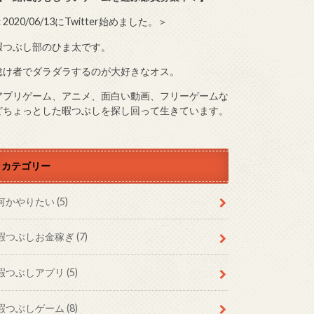
2020/06/13にTwitter始めました。＞
暇つぶし部のひま太です。
怠け者でダラダラするのが大好きなオス。
アプリゲーム、アニメ、面白い動画、フリーゲームな
どちょっとした暇つぶしを探し回って生きています。
カテゴリー
何かやりたい
(5)
暇つぶしお金稼ぎ
(7)
暇つぶしアプリ
(5)
暇つぶしゲーム
(8)