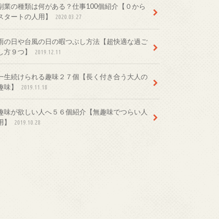
副業の種類は何がある？仕事100個紹介【０から
スタートの人用】
2020.03.27
雨の日や台風の日の暇つぶし方法【超快適な過ご
し方９つ】
2019.12.11
一生続けられる趣味２７個【長く付き合う大人の
趣味】
2019.11.18
趣味が欲しい人へ５６個紹介【無趣味でつらい人
用】
2019.10.28