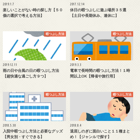
2019.1.7
2017.12.14
楽しいことがない時の探し方【５０
休日の暇つぶしに遊ぶ場所３５選
個の選択で考える方法】
【土日や長期休み、連休に】
暇つぶし方法
暇つぶし方法
2019.12.11
2019.3.3
雨の日や台風の日の暇つぶし方法
電車で長時間の暇つぶし方法！１時
【超快適な過ごし方９つ】
間以上OK【帰省や旅行用】
暇つぶし方法
暇つぶし方法
2018.5.30
2018.8.4
入院中暇つぶし方法と必要なグッズ
退屈しのぎに面白いこと１１種まと
【男女別・すぐできる】
め！【ジャンルで探す】