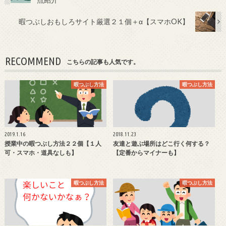
暇つぶしおもしろサイト厳選２１個＋α【スマホOK】
RECOMMEND
こちらの記事も人気です。
暇つぶし方法
暇つぶし方法
2019.1.16
2018.11.23
授業中の暇つぶし方法２２個【１人
友達と遊ぶ場所はどこ行く何する？
可・スマホ・道具なしも】
【定番からマイナーも】
暇つぶし方法
暇つぶし方法