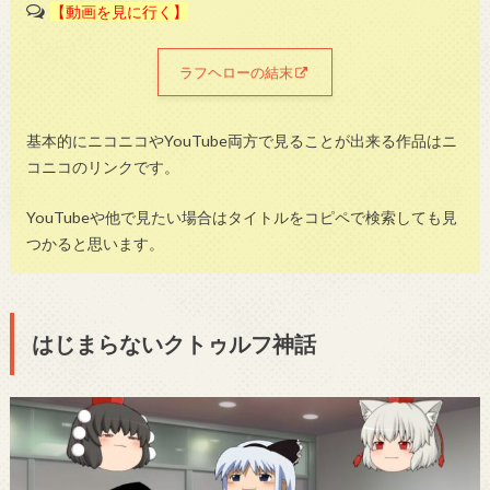
【動画を見に行く】
ラフヘローの結末
基本的にニコニコやYouTube両方で見ることが出来る作品はニ
コニコのリンクです。
YouTubeや他で見たい場合はタイトルをコピペで検索しても見
つかると思います。
はじまらないクトゥルフ神話