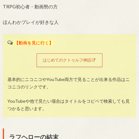
TRPG初心者・動画勢の方
ほんわかプレイが好きな人
【動画を見に行く】
はじめてのクトゥルフ神話
基本的にニコニコやYouTube両方で見ることが出来る作品はニ
コニコのリンクです。
YouTubeや他で見たい場合はタイトルをコピペで検索しても見
つかると思います。
ラフヘローの結末