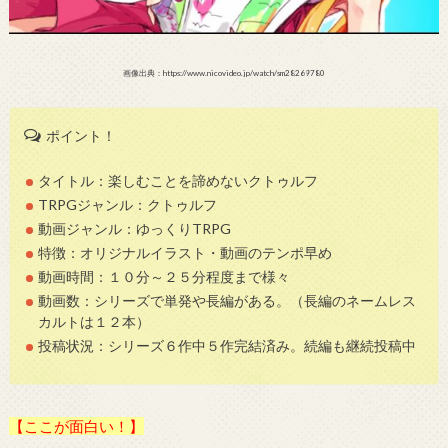
画像出典：https://www.nicovideo.jp/watch/sm28269780
ポイント！
タイトル：楽しむことを諦めないクトゥルフ
TRPGジャンル：クトゥルフ
動画ジャンル：ゆっくりTRPG
特徴：オリジナルイラスト・動画のテンポ早め
動画時間：１０分～２５分程度まで様々
動画数：シリーズで単発や長編がある。（長編のネームレス
カルトは１２本）
投稿状況：シリーズ６作中５作完結済み。続編も継続投稿中
【ここが面白い！】