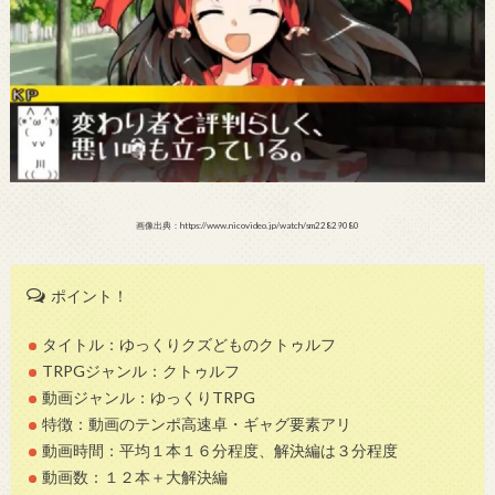
画像出典：https://www.nicovideo.jp/watch/sm22829080
ポイント！
タイトル：ゆっくりクズどものクトゥルフ
TRPGジャンル：クトゥルフ
動画ジャンル：ゆっくりTRPG
特徴：動画のテンポ高速卓・ギャグ要素アリ
動画時間：平均１本１６分程度、解決編は３分程度
動画数：１２本＋大解決編