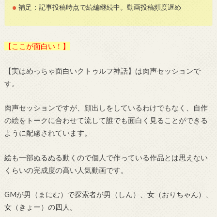
補足：記事投稿時点で続編継続中。動画投稿頻度遅め
【ここが面白い！】
【実はめっちゃ面白いクトゥルフ神話】は肉声セッションで
す。
肉声セッションですが、顔出しをしているわけでもなく、自作
の絵をトークに合わせて流して誰でも面白く見ることができる
ように配慮されています。
絵も一部ぬるぬる動くので個人で作っている作品とは思えない
くらいの完成度の高い人気動画です。
GMが男（まにむ）で探索者が男（しん）、女（おりちゃん）、
女（きょー）の四人。