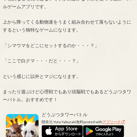
ルゲームアプリです。
上から降ってくる動物達をうまく組み合わせて落ちないように
するという独特なゲームになります。
「シマウマをどこにセットするのか・・・？」
「ここで白クマ・・・だと・・・？」
という感じに以外とマジになります。
まったり遊ぶけど心理戦でもあり頭脳戦でもあるどうぶつタワ
ーバトル。おすすめです！
どうぶつタワーバトル
開発元:
Yuta Yabuzaki
無料
posted with
アプリーチ