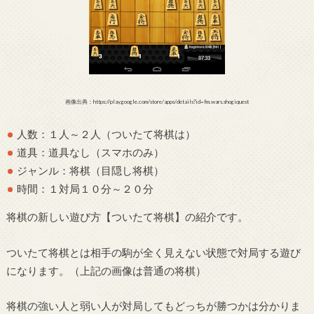
画像出典：https://play.google.com/store/apps/details?id=fm.wars.shogiquest
人数：１人～２人（ついたて将棋は）
道具：道具なし（スマホのみ）
ジャンル：将棋（目隠し将棋）
時間：１対局１０分～２０分
将棋の新しい遊び方【ついたて将棋】の紹介です。
ついたて将棋とは相手の駒が全く見えない状態で対局する遊び
になります。（上記の画像は普通の将棋）
将棋の強い人と弱い人が対局してもどっちが勝つかは分かりま