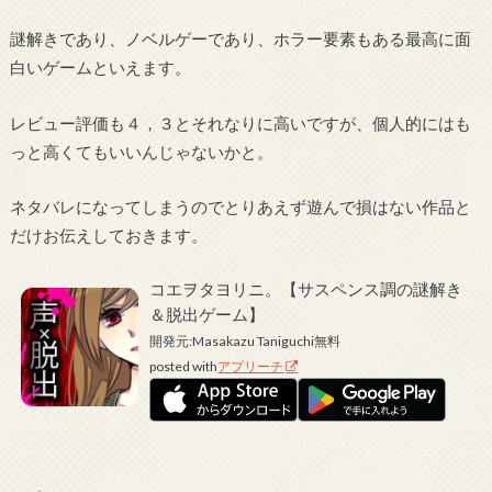
謎解きであり、ノベルゲーであり、ホラー要素もある最高に面
白いゲームといえます。
レビュー評価も４，３とそれなりに高いですが、個人的にはも
っと高くてもいいんじゃないかと。
ネタバレになってしまうのでとりあえず遊んで損はない作品と
だけお伝えしておきます。
コエヲタヨリニ。【サスペンス調の謎解き
＆脱出ゲーム】
開発元:
Masakazu Taniguchi
無料
posted with
アプリーチ