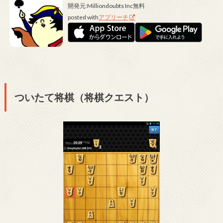
開発元:
Milliondoubts Inc
無料
posted with
アプリーチ
ついたて将棋（将棋クエスト）