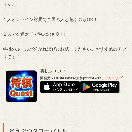
せん。
１人オンライン対局で全国の人と遊ぶのもOK！
２人で友達対局で遊ぶのもOK！
将棋のルールが分かればぜひお試しください。おすすめのアプ
リです！
将棋クエスト
開発元:
Yasushi Tanase
無料
posted with
アプリーチ
どうぶつタワーバトル