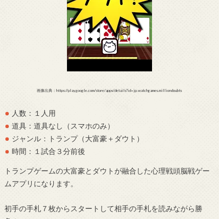
画像出典：https://play.google.com/store/apps/details?id=jp.watchgames.milliondoubts
人数：１人用
道具：道具なし（スマホのみ）
ジャンル：トランプ（大富豪＋ダウト）
時間：１試合３分前後
トランプゲームの大富豪とダウトが融合した心理戦頭脳戦ゲー
ムアプリになります。
初手の手札７枚からスタートして相手の手札を読みながら勝