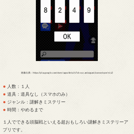
画像出典：https://play.google.com/store/apps/details?id=xyz.amisogumi.koewotayorinia3
人数：１人
道具：道具なし（スマホのみ）
ジャンル：謎解きミステリー
時間：やめるまで
１人でできる頭脳戦といえる超おもしろい謎解きミステリーア
プリです。