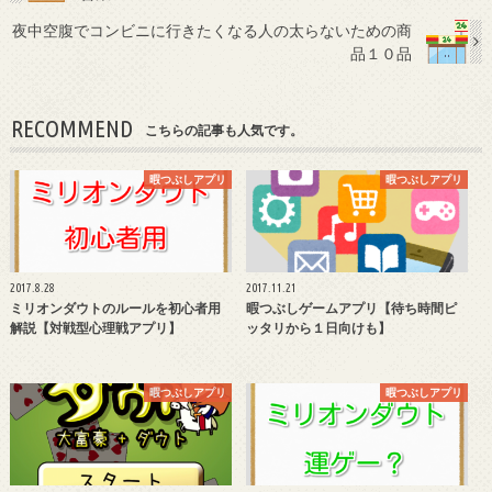
夜中空腹でコンビニに行きたくなる人の太らないための商
品１０品
RECOMMEND
こちらの記事も人気です。
暇つぶしアプリ
暇つぶしアプリ
2017.8.28
2017.11.21
ミリオンダウトのルールを初心者用
暇つぶしゲームアプリ【待ち時間ピ
解説【対戦型心理戦アプリ】
ッタリから１日向けも】
暇つぶしアプリ
暇つぶしアプリ